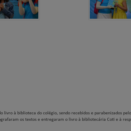
ivro à biblioteca do colégio, sendo recebidos e parabenizados pelo
grafaram os textos e entregaram o livro à bibliotecária Coti e à res