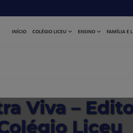
INÍCIO
COLÉGIO LICEU
ENSINO
FAMÍLIA E 
ra Viva – Edit
Colégio Liceu