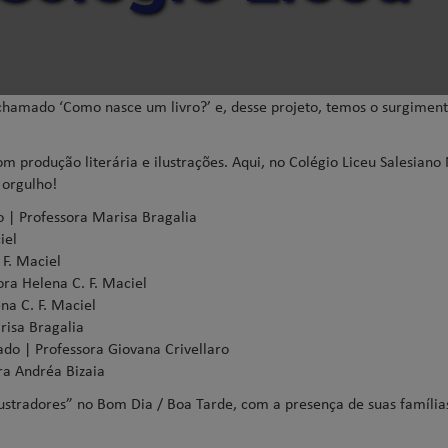
 chamado ‘Como nasce um livro?’ e, desse projeto, temos o surgiment
m produção literária e ilustrações. Aqui, no Colégio Liceu Salesiano
 orgulho!
o | Professora Marisa Bragalia
iel
 F. Maciel
ora Helena C. F. Maciel
na C. F. Maciel
risa Bragalia
rado | Professora Giovana Crivellaro
ora Andréa Bizaia
stradores” no Bom Dia / Boa Tarde, com a presença de suas famílias