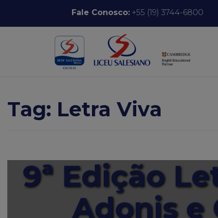
Pular para o conteúdo
Fale Conosco:
+55 (19) 3744-6800
Tag:
Letra Viva
9ª Edição Let
Adonis e 