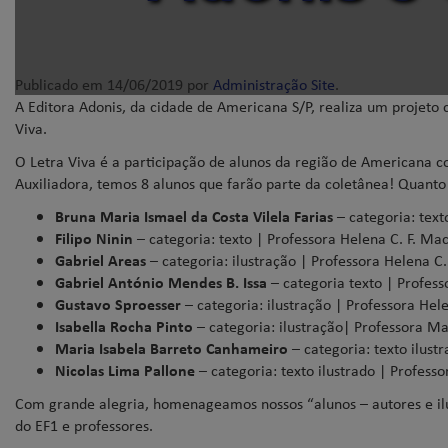
Publicado em
14/06/2019
por
Administração Site
.
A Editora Adonis, da cidade de Americana S/P, realiza um projeto
Viva.
O Letra Viva é a participação de alunos da região de Americana co
Auxiliadora, temos 8 alunos que farão parte da coletânea! Quanto
Bruna Maria Ismael da Costa Vilela Farias
– categoria: text
Filipo Ninin
– categoria: texto | Professora Helena C. F. Mac
Gabriel Areas
– categoria: ilustração | Professora Helena C.
Gabriel António Mendes B. Issa
– categoria texto | Profess
Gustavo Sproesser
– categoria: ilustração | Professora Hele
Isabella Rocha Pinto
– categoria: ilustração| Professora Ma
Maria Isabela Barreto Canhameiro
– categoria: texto ilust
Nicolas Lima Pallone
– categoria: texto ilustrado | Profess
Com grande alegria, homenageamos nossos “alunos – autores e ilu
do EF1 e professores.