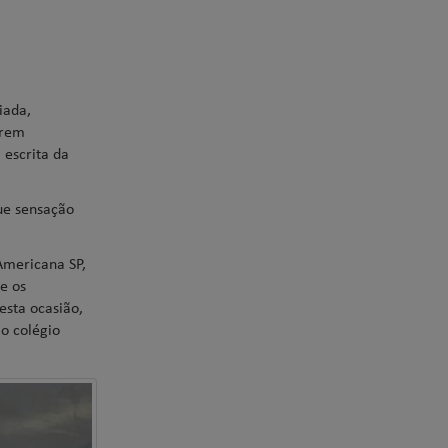
iada,
erem
 escrita da
Que sensação
Americana SP,
e os
esta ocasião,
o colégio