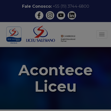
Pular
Fale Conosco:
+55 (19) 3744-6800
para
o
conteúdo
ALT
Acontece
Liceu