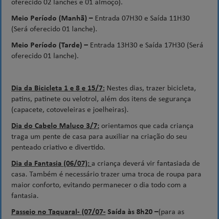
oferecido 02 lanches e 01 almoço).
Meio Período (Manhã) –
Entrada 07H30 e Saída 11H30
(Será oferecido 01 lanche).
Meio Período (Tarde) –
Entrada 13H30 e Saída 17H30 (Será
oferecido 01 lanche).
Dia da Bicicleta 1 e 8 e 15/7:
Nestes dias, trazer bicicleta,
patins, patinete ou velotrol, além dos itens de segurança
(capacete, cotoveleiras e joelheiras).
Dia do Cabelo Maluco 3/7:
orientamos que cada criança
traga um pente de casa para auxiliar na criação do seu
penteado criativo e divertido.
Dia da Fantasia (06/07):
a criança deverá vir fantasiada de
casa. Também é necessário trazer uma troca de roupa para
maior conforto, evitando permanecer o dia todo com a
fantasia.
Passeio no Taquaral- (07/07-
Saída às 8h20 –
(para as