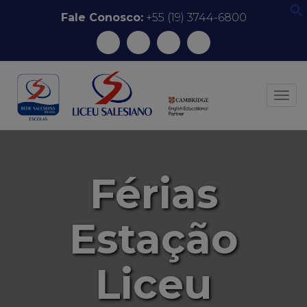
Pular para o conteúdo
Fale Conosco:
+55 (19) 3744-6800
f
ALT
Férias
Estação
Liceu