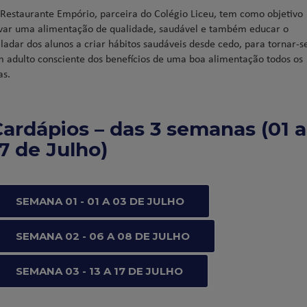
Restaurante Empório, parceira do Colégio Liceu, tem como objetivo
var uma alimentação de qualidade, saudável e também educar o
ladar dos alunos a criar hábitos saudáveis desde cedo, para tornar-s
 adulto consciente dos benefícios de uma boa alimentação todos os
as.
ardápios – das 3 semanas (01 a
7 de Julho)
SEMANA 01 - 01 A 03 DE JULHO
SEMANA 02 - 06 A 08 DE JULHO
SEMANA 03 - 13 A 17 DE JULHO