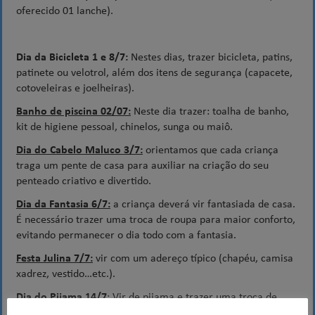
oferecido 01 lanche).
Dia da Bicicleta 1 e 8/7:
Nestes dias, trazer bicicleta, patins,
patinete ou velotrol, além dos itens de segurança (capacete,
cotoveleiras e joelheiras).
Banho de piscina 02/07:
Neste dia trazer: toalha de banho,
kit de higiene pessoal, chinelos, sunga ou maiô.
Dia do Cabelo Maluco 3/7:
orientamos que cada criança
traga um pente de casa para auxiliar na criação do seu
penteado criativo e divertido.
Dia da Fantasia 6/7:
a criança deverá vir fantasiada de casa.
É necessário trazer uma troca de roupa para maior conforto,
evitando permanecer o dia todo com a fantasia.
Festa Julina 7/7:
vir com um adereço típico (chapéu, camisa
xadrez, vestido…etc.).
Dia do Pijama 14/7
: Vir de pijama e trazer uma troca de
roupa para maior conforto, evitando que a criança