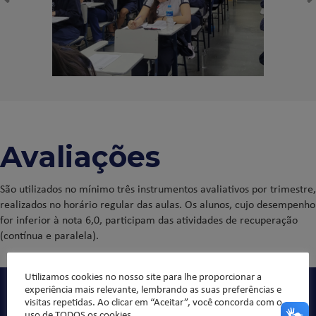
Avaliações
São utilizados no mínimo três instrumentos avaliativos por trimestre,
realizados no horário regular das aulas. Os alunos, cujo desempenho
for inferior à nota 6,0, participam das atividades de recuperação
(contínua e paralela).
Utilizamos cookies no nosso site para lhe proporcionar a
experiência mais relevante, lembrando as suas preferências e
visitas repetidas. Ao clicar em “Aceitar”, você concorda com o
uso de TODOS os cookies.