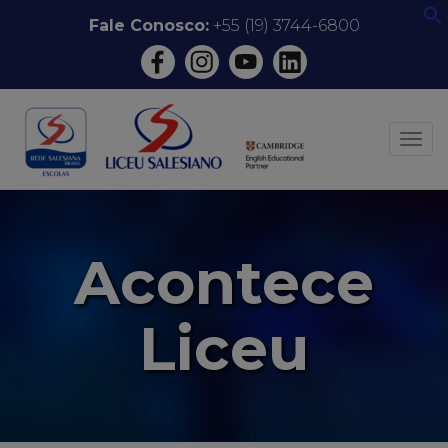
Pular
Fale Conosco:
+55 (19) 3744-6800
f
para
o
conteúdo
ALT
Acontece
Liceu