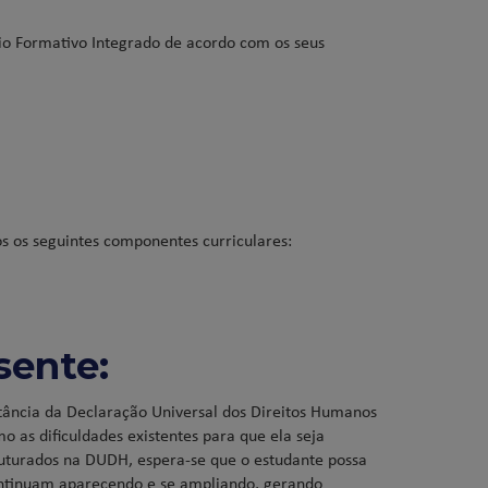
io Formativo Integrado de acordo com os seus
os os seguintes componentes curriculares:
sente:
rtância da Declaração Universal dos Direitos Humanos
 as dificuldades existentes para que ela seja
truturados na DUDH, espera-se que o estudante possa
ntinuam aparecendo e se ampliando, gerando