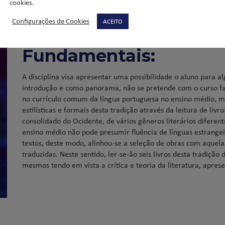
cookies.
Configurações de Cookies
ACEITO
Releituras Críticas de 
Fundamentais:
A disciplina visa apresentar uma possibilidade o aluno para al
introdução e como panorama, não se pretende com o curso faze
no currículo comum da língua portuguesa no ensino médio, mas
estilísticas e formais desta tradição através da leitura de liv
consolidado do Ocidente, de vários gêneros literários difere
ensino médio não pode presumir fluência de línguas estrangeir
textos, deste modo, alinhou-se a seleção de obras com aquela
traduzidas. Neste sentido, ler-se-ão seis livros desta tradição
mesmos tendo em vista a crítica e teoria da literatura, aprese