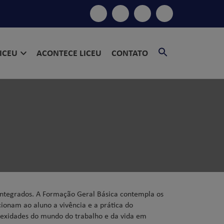
SEARCH
LICEU
ACONTECE LICEU
CONTATO
FOR:
SEARCH BU
 Integrados. A Formação Geral Básica contempla os
cionam ao aluno a vivência e a prática do
lexidades do mundo do trabalho e da vida em