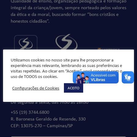
Qualidade de ensino, organização pedagógica e formação
integral da criança/jovem, sempre norteado pelos valores
da ética e da moral, buscando formar “bons cristãos e
honestos cidadãos”.
Utilizamos cookies no nosso site para lhe proporcionar a
experiência mais relevante, lembrando as suas preferências e
visitas repetidas. Ao clicar em “Aceitar”, você concorda com o
uso de TODOS os cookies.
Configurações de Cookies
ACEITO
Fale Conosco
De segunda à sexta, das 7h30 às 16h30
+55 (19) 3744.6800
R. Baronesa Geraldo de Resende, 330
CEP: 13075-270 – Campinas/SP