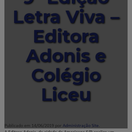
Letra Viva –
Editora
Adonis e
Colégio
Liceu
Publicado em
14/06/2019
por
Administração Site
.
A Editora Adonis, da cidade de Americana S/P, realiza um