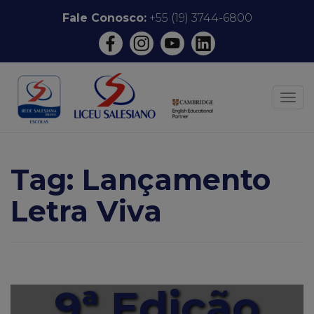
Pular
Fale Conosco:
+55 (19) 3744-6800
para
o
conteúdo
ALT
Tag:
Lançamento
Letra Viva
9ª Edição