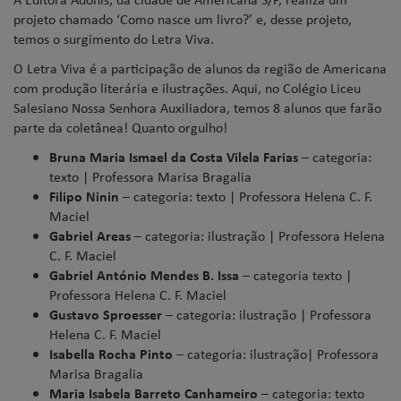
projeto chamado ‘Como nasce um livro?’ e, desse projeto,
temos o surgimento do Letra Viva.
O Letra Viva é a participação de alunos da região de Americana
com produção literária e ilustrações. Aqui, no Colégio Liceu
Salesiano Nossa Senhora Auxiliadora, temos 8 alunos que farão
parte da coletânea! Quanto orgulho!
Bruna Maria Ismael da Costa Vilela Farias
– categoria:
texto | Professora Marisa Bragalia
Filipo Ninin
– categoria: texto | Professora Helena C. F.
Maciel
Gabriel Areas
– categoria: ilustração | Professora Helena
C. F. Maciel
Gabriel António Mendes B. Issa
– categoria texto |
Professora Helena C. F. Maciel
Gustavo Sproesser
– categoria: ilustração | Professora
Helena C. F. Maciel
Isabella Rocha Pinto
– categoria: ilustração| Professora
Marisa Bragalia
Maria Isabela Barreto Canhameiro
– categoria: texto