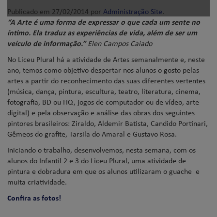
Publicado em
27/02/2014
por
Administração Site
.
“A Arte é uma forma de expressar o que cada um sente no
íntimo. Ela traduz as experiências de vida, além de ser um
veículo de informação.”
Elen Campos Caiado
No Liceu Plural há a atividade de Artes semanalmente e, neste
ano, temos como objetivo despertar nos alunos o gosto pelas
artes a partir do reconhecimento das suas diferentes vertentes
(música, dança, pintura, escultura, teatro, literatura, cinema,
fotografia, BD ou HQ, jogos de computador ou de vídeo, arte
digital) e pela observação e análise das obras dos seguintes
pintores brasileiros: Ziraldo, Aldemir Batista, Candido Portinari,
Gêmeos do grafite, Tarsila do Amaral e Gustavo Rosa.
Iniciando o trabalho, desenvolvemos, nesta semana, com os
alunos do Infantil 2 e 3 do Liceu Plural, uma atividade de
pintura e dobradura em que os alunos utilizaram o guache e
muita criatividade.
Confira as fotos!