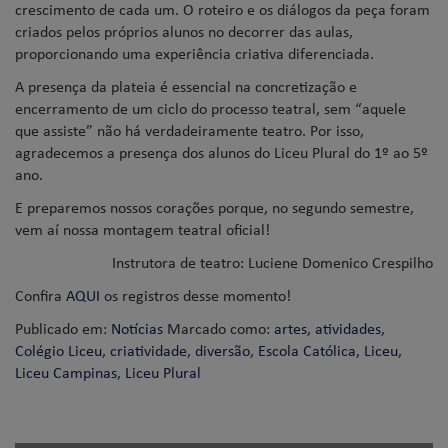
crescimento de cada um. O roteiro e os diálogos da peça foram
criados pelos próprios alunos no decorrer das aulas,
proporcionando uma experiência criativa diferenciada.
A presença da plateia é essencial na concretização e
encerramento de um ciclo do processo teatral, sem “aquele
que assiste” não há verdadeiramente teatro. Por isso,
agradecemos a presença dos alunos do Liceu Plural do 1º ao 5º
ano.
E preparemos nossos corações porque, no segundo semestre,
vem aí nossa montagem teatral oficial!
Instrutora de teatro: Luciene Domenico Crespilho
Confira
AQUI
os registros desse momento!
Publicado em:
Notícias
Marcado como:
artes
,
atividades
,
Colégio Liceu
,
criatividade
,
diversão
,
Escola Católica
,
Liceu
,
Liceu Campinas
,
Liceu Plural