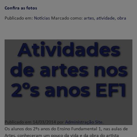
Confira as fotos
Publicado em:
Notícias
Marcado como:
artes
,
atividade
,
obra
Atividades
de artes nos
2ºs anos EF1
Publicado em
14/03/2014
por
Administração Site
.
Os alunos dos 2ºs anos do Ensino Fundamental 1, nas aulas de
Artes, conheceram um pouco da vida e da obra do artista