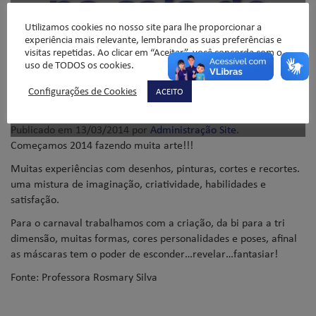
na sala de
Utilizamos cookies no nosso site para lhe proporcionar a
artes – EF2
experiência mais relevante, lembrando as suas preferências e
visitas repetidas. Ao clicar em “Aceitar”, você concorda com o
uso de TODOS os cookies.
Configurações de Cookies
ACEITO
Publicado em
13/03/2014
por
Administração Site
.
Começamos 2014 fazendo muita arte!!!
Muitas experiências com desenhos, pinturas, cortes e recortes.
uma mistura de imaginação, criatividade, habilidades e
satisfação.
Para o carnaval trabalhamos com a criação, da bi para a tri
dimensão, muitas formas, cores personalidades e poses, afinal
as máscaras tem o poder de esconder…revelar…fantasiar!
Fonte: Professora Rosmary Silva