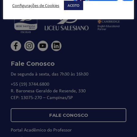
Configurações de Cookies
ACEITO
Fale Conosco
De segunda à sexta, das 7h30 às 16h30
+55 (19) 3744.6800
R. Baronesa Geraldo de Resende, 330
CEP: 13075-270 – Campinas/SP
FALE CONOSCO
Portal Acadêmico do Professor