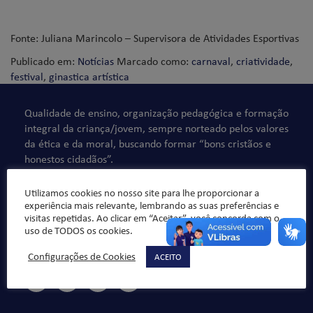
Fonte: Juliana Marincolo – Supervisora de Atividades Esportivas
Publicado em:
Notícias
Marcado como:
carnaval
,
criatividade
,
festival
,
ginastica artística
Qualidade de ensino, organização pedagógica e formação
integral da criança/jovem, sempre norteado pelos valores
da ética e da moral, buscando formar “bons cristãos e
honestos cidadãos”.
Utilizamos cookies no nosso site para lhe proporcionar a
experiência mais relevante, lembrando as suas preferências e
visitas repetidas. Ao clicar em “Aceitar”, você concorda com o
uso de TODOS os cookies.
Configurações de Cookies
ACEITO