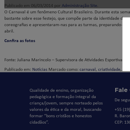
Publicado em
06/03/2014
por
Administração Site
.
O Carnaval é um fenômeno Cultural Brasileiro. Durante esta semana
bastante sobre esse festejo, que compõe parte da identidade do no
coreografias e apresentaram-nas para as turmas, preparando-se, as
abril.
Confira as fotos
Fonte: Juliana Marincolo – Supervisora de Atividades Esportivas
Publicado em:
Notícias
Marcado como:
carnaval
,
criatividade
,
fest
Fale
Qualidade de ensino, organização
pedagógica e formação integral da
De segu
criança/jovem, sempre norteado pelos
valores da ética e da moral, buscando
+55 (19
formar “bons cristãos e honestos
R. Baro
cidadãos”.
CEP: 13