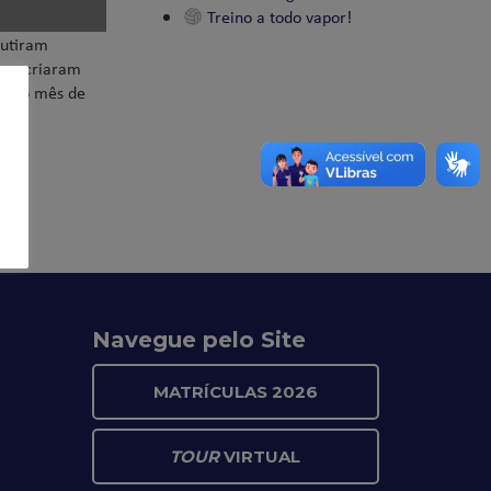
Treino a todo vapor!
cutiram
unos criaram
da no mês de
Navegue pelo Site
MATRÍCULAS 2026
TOUR
VIRTUAL