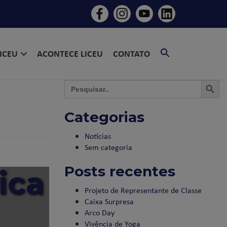
SEARCH
LICEU
ACONTECE LICEU
CONTATO
FOR:
SEARCH BU
SEAR
Search
for:
Categorias
Notícias
Sem categoria
Posts recentes
ica
Projeto de Representante de Classe
Caixa Surpresa
Arco Day
Vivência de Yoga