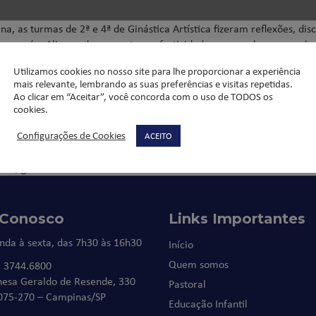
, as turmas de 2ª e 4ª de Ginástica Artística fizeram reflexões, dis
sso país. Alicerçados nesse tema, festividades carnavalescas, os al
sim, para o “II Festival da Criatividade”, atividade que será realiza
Utilizamos cookies no nosso site para lhe proporcionar a experiência
mais relevante, lembrando as suas preferências e visitas repetidas.
Ao clicar em “Aceitar”, você concorda com o uso de TODOS os
cookies.
Configurações de Cookies
ACEITO
ival
,
ginastica artística
 Conosco
Links Importantes
nda à sexta, das 7h30 às 16h30
Início
Quem somos
) 3744.6800
nesa Geraldo de Resende, 330
Pastoral
075-270 – Campinas/SP
Educação Infantil