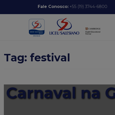
Pular para o conteúdo
Fale Conosco:
+55 (19) 3744-6800
Tag:
festival
Carnaval na G