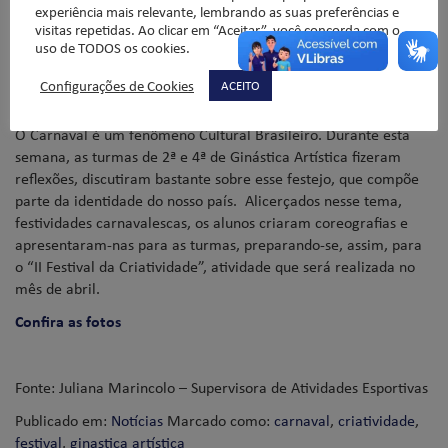
Artística
experiência mais relevante, lembrando as suas preferências e
visitas repetidas. Ao clicar em “Aceitar”, você concorda com o
uso de TODOS os cookies.
Configurações de Cookies
ACEITO
Publicado em
06/03/2014
por
Administração Site
.
O Carnaval é um fenômeno Cultural Brasileiro. Durante esta
semana, as turmas de 2ª e 4ª de Ginástica Artística fizeram
reflexões, discutiram bastante sobre esse festejo, que compõe
parte da identidade do nosso país. Alicerçados nesse tema,
festividades carnavalescas, os alunos criaram coreografias e
apresentaram-nas para as turmas, preparando-se, assim, para
o “II Festival da Criatividade”, atividade que será realizada no
mês de abril.
Confira as fotos
Fonte: Juliana Marincolo – Supervisora de Atividades Esportivas
Publicado em:
Notícias
Marcado como:
carnaval
,
criatividade
,
festival
,
ginastica artística