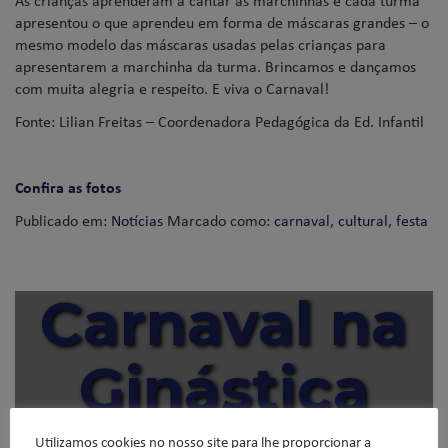
As crianças aprenderam a cantar as marchinhas e cada turma
apresentou o que aprendeu em forma de máscaras grandes – o
mesmo modelo das máscaras usadas pelas crianças para
apresentarem a marchinha da turma. Brincamos e dançamos
com muita alegria e respeito. E viva o Carnaval!
Fonte: Lilian Freitas – Coordenadora Pedagógica da Ed. Infantil
Confira as fotos
Publicado em:
Notícias
Marcado como:
carnaval
,
cultural
,
festa
Carnaval na
Ginástica
Utilizamos cookies no nosso site para lhe proporcionar a