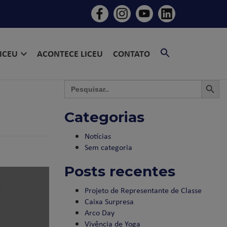
SEARCH
LICEU
ACONTECE LICEU
CONTATO
FOR:
SEARCH BU
SEAR
Search
for:
Categorias
Notícias
Sem categoria
Posts recentes
Projeto de Representante de Classe
Caixa Surpresa
Arco Day
Vivência de Yoga