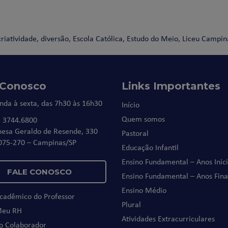
criatividade
,
diversão
,
Escola Católica
,
Estudo do Meio
,
Liceu Campin
 Conosco
Links Importantes
nda à sexta, das 7h30 às 16h30
Início
Quem somos
) 3744.6800
nesa Geraldo de Resende, 330
Pastoral
075-270 – Campinas/SP
Educação Infantil
Ensino Fundamental – Anos Inici
FALE CONOSCO
Ensino Fundamental – Anos Fina
Ensino Médio
Acadêmico do Professor
Plural
Meu RH
Atividades Extracurriculares
do Colaborador