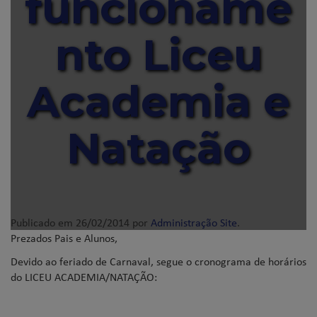
funcioname
nto Liceu
Academia e
Natação
Publicado em
26/02/2014
por
Administração Site
.
Prezados Pais e Alunos,
Devido ao feriado de Carnaval, segue o cronograma de horários
do LICEU ACADEMIA/NATAÇÃO: