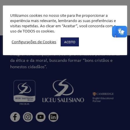
ATENÇÃO: Sem esta autorização o aluno não poderá
Utilizamos cookies no nosso site para lhe proporcionar a
participar da aula.
experiência mais relevante, lembrando as suas preferências e
Publicado em:
Notícias
Marcado como:
aula experimental
,
visitas repetidas. Ao clicar em “Aceitar”, você concorda com o
uso de TODOS os cookies.
autorização
,
comunicado
,
procedimento
Configurações de Cookies
ACEITO
Qualidade de ensino, organização pedagógica e formação
integral da criança/jovem, sempre norteado pelos valores
da ética e da moral, buscando formar “bons cristãos e
honestos cidadãos”.