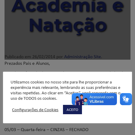
Academia e
Natação
Publicado em
26/02/2014
por
Administração Site
.
Prezados Pais e Alunos,
Devido ao feriado de Carnaval, segue o cronograma de horários
do LICEU ACADEMIA/NATAÇÃO:
Utilizamos cookies no nosso site para lhe proporcionar a
experiência mais relevante, lembrando as suas preferências e
visitas repetidas. Ao clicar em “Aceitar”, você concorda com o
uso de TODOS os cookies.
01/03 – Sábado – FECHADO
03/03 – Segunda-feira – FECHADO
Configurações de Cookies
ACEITO
04/03 – Terça-feira – CARNAVAL – FECHADO
05/03 – Quarta-feira – CINZAS – FECHADO