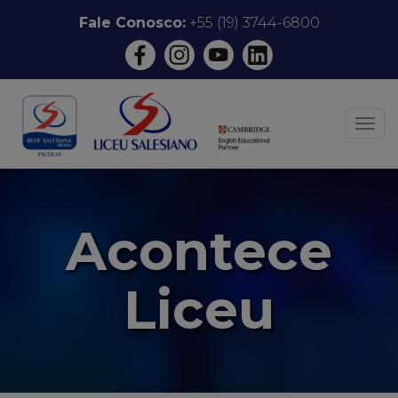
Pular
Fale Conosco:
+55 (19) 3744-6800
para
o
conteúdo
ALT
Acontece
Liceu