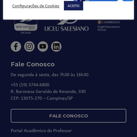
Configurações de Cookies
ACEITO
Fale Conosco
De segunda à sexta, das 7h30 às 16h30
+55 (19) 3744.6800
R. Baronesa Geraldo de Resende, 330
CEP: 13075-270 – Campinas/SP
FALE CONOSCO
Portal Acadêmico do Professor