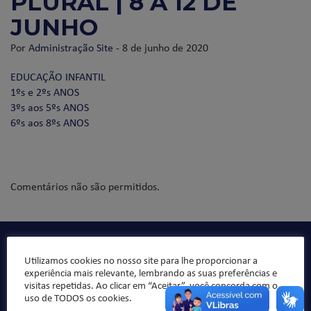
PLURAL | 8 A 12 DE
JUNHO
Por
Administração Site
- 8 de junho de 2020
EDUCAÇÃO INFANTIL
1ºs e 2ºs ANOS
3ºs aos 5ºs ANOS
6ºs aos 8ºs ANOS
Comentários não são permitidos.
Qualidade de ensino, organização pedagógica e formação
Utilizamos cookies no nosso site para lhe proporcionar a
integral da criança/jovem, sempre norteado pelos valores
experiência mais relevante, lembrando as suas preferências e
da ética e da moral, buscando formar “bons cristãos e
visitas repetidas. Ao clicar em “Aceitar”, você concorda com o
honestos cidadãos”.
uso de TODOS os cookies.