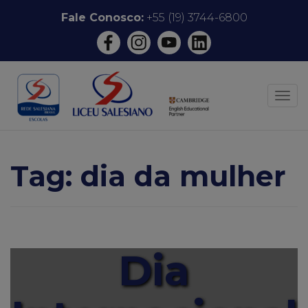
Pular
Fale Conosco:
+55 (19) 3744-6800
para
o
conteúdo
ALT
Tag:
dia da mulher
Dia