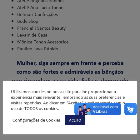
Ateliê Angélica Sabioni
Ateliê Ana Lúcia Tonon
Belmari Confecções
Body Shop
Francielli Santos Beauty
Levain de Casa
Mônica Tonon Acessórios
Paulino Lava Rápido
Mulher, siga sempre em frente e perceba
como são fortes e admiráveis as bênçãos
que circundam a sua vida. Feliz e abençoado
dia, todo dia!
Utilizamos cookies no nosso site para lhe proporcionar a
experiência mais relevante, lembrando as suas preferências e
visitas repetidas. Ao clicar em “Aceitar”, você concorda com o
uso de TODOS os cookies.
Padre Alexandre Luis de Oliveira- Diretor
Geral Colégio Liceu.
Configurações de Cookies
ACEITO