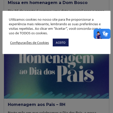
Missa em homenagem a Dom Bosco
Dia 16 de agosto é sempre uma data especial para a nossa
escola: é o dia em que se comemora […]
Utilizamos cookies no nosso site para lhe proporcionar a
experiência mais relevante, lembrando as suas preferências e
visitas repetidas. Ao clicar em “Aceitar”, você concorda com o
LER MAIS
uso de TODOS os cookies.
Configurações de Cookies
ACEITO
12/08/2025
Homenagem aos Pais – RH
Neste mês em que celebramos o Dia dos Pais, a nossa