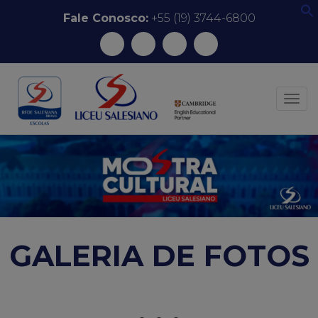
Pular
Fale Conosco:
+55 (19) 3744-6800
f
para
o
conteúdo
ALT
GALERIA DE FOTOS