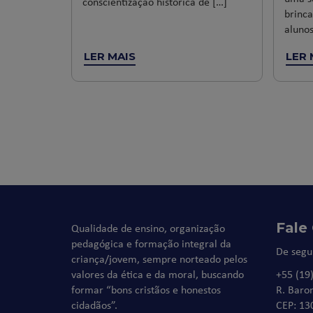
conscientização histórica de […]
brinca
alunos
LER MAIS
LER 
Fale
Qualidade de ensino, organização
pedagógica e formação integral da
De segu
criança/jovem, sempre norteado pelos
valores da ética e da moral, buscando
+55 (19
formar “bons cristãos e honestos
R. Baro
cidadãos”.
CEP: 13