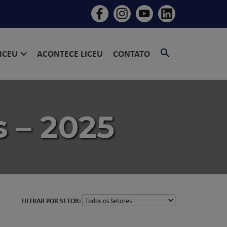
SEARCH
LICEU
ACONTECE LICEU
CONTATO
FOR:
SEARCH BU
 – 2025
FILTRAR POR SETOR: