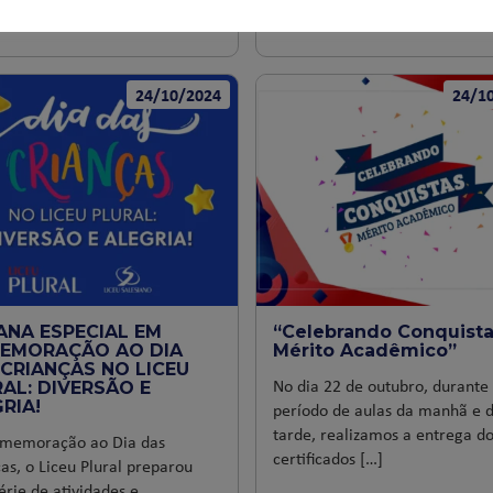
MAIS
LER MAIS
24/10/2024
24/1
ANA ESPECIAL EM
“Celebrando Conquista
EMORAÇÃO AO DIA
Mérito Acadêmico”
CRIANÇAS NO LICEU
No dia 22 de outubro, durante
AL: DIVERSÃO E
RIA!
período de aulas da manhã e 
tarde, realizamos a entrega do
memoração ao Dia das
certificados […]
as, o Liceu Plural preparou
rie de atividades e