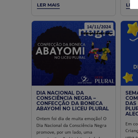
LER MAIS
LER 
14/11/2024
DIA NACIONAL DA
SEM
CONSCIÊNCIA NEGRA –
COM
CONFECÇÃO DA BONECA
DAS 
ABAYOMI NO LICEU PLURAL
PLUR
ALEG
Ontem foi dia de muita emoção! O
Em co
Dia Nacional da Consciência Negra
Crianç
promove, por um lado, uma
uma sé