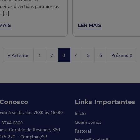
deiras divertidas para nossos
. […]
MAIS
LER MAIS
« Anterior
1
2
3
4
5
6
Próximo »
 Conosco
Links Importantes
nda à sexta, das 7h30 às 16h30
Início
Quem somos
) 3744.6800
nesa Geraldo de Resende, 330
Pastoral
075-270 – Campinas/SP
Educação Infantil