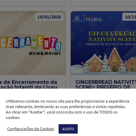
13/01/2025
10/1
a de Encerramento da
GINGERBREAD NATIVIT
ação Infantil do Liceu
SCENE= PRESÉPIO DE
s Artistas do Girolhar”
BISCOITO DE GENGIBR
Utilizamos cookies no nosso site para lhe proporcionar a experiência
al de dezembro de 2024, o
No dia 21/11 e 05/12, os aluno
mais relevante, lembrando as suas preferências e visitas repetidas.
Salesiano encerrou o ano
Educação Infantil e EFI, do Lic
Ao clicar em “Aceitar”, você concorda com o uso de TODOS os
 da Educação Infantil com uma
Plural, montaram um presépio
cookies.
mágica […]
biscoitos […]
Configurações de Cookies
ACEITO