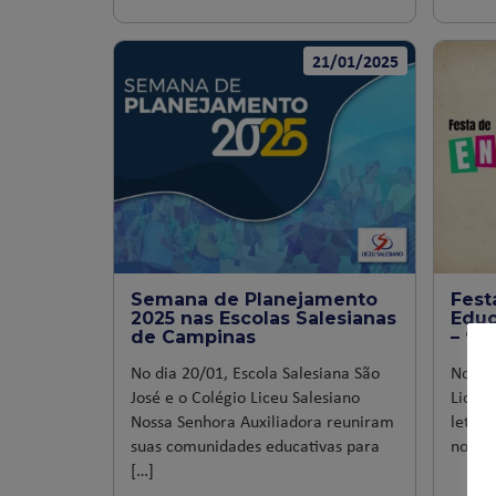
21/01/2025
Semana de Planejamento
Fest
2025 nas Escolas Salesianas
Educ
de Campinas
– “O
No dia 20/01, Escola Salesiana São
No fin
José e o Colégio Liceu Salesiano
Liceu 
Nossa Senhora Auxiliadora reuniram
letivo
suas comunidades educativas para
noite 
[…]