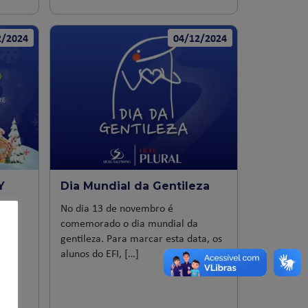
2/2024
04/12/2024
Y
Dia Mundial da Gentileza
No dia 13 de novembro é
E
comemorado o dia mundial da
s da
gentileza. Para marcar esta data, os
eu
alunos do EFI, […]
 de