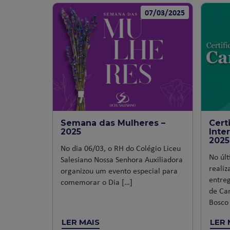
07/03/2025
Semana das Mulheres –
Cert
2025
Inte
2025
No dia 06/03, o RH do Colégio Liceu
No últ
Salesiano Nossa Senhora Auxiliadora
reali
organizou um evento especial para
entreg
comemorar o Dia […]
de Ca
Bosco
LER MAIS
LER 