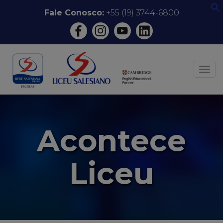
Pular
Fale Conosco:
+55 (19) 3744-6800
f
para
o
conteúdo
ALT
Acontece
Liceu