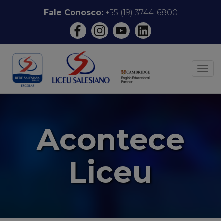
Pular
Fale Conosco:
+55 (19) 3744-6800
para
o
conteúdo
ALT
Acontece
Liceu