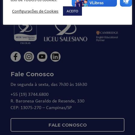
honestos cidadãos”.
Configurações de Cookies
ACEITO
Fale Conosco
De segunda à sexta, das 7h30 às 16h30
+55 (19) 3744.6800
R. Baronesa Geraldo de Resende, 330
CEP: 13075-270 – Campinas/SP
FALE CONOSCO