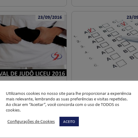
23/09/2016
23/0
ival de Judô Liceu 2016
GABARITO ENEM – 1º D
amos, no dia 17 de setembro,
Olá, alunos do Ensino Médio!
Utilizamos cookies no nosso site para lhe proporcionar a experiência
mais relevante, lembrando as suas preferências e visitas repetidas.
ival de Judô do Liceu/2016
Confiram o gabarito do ENEM 
Ao clicar em “Aceitar”, você concorda com o uso de TODOS os
participação dos alunos do
dia! Amanhã tem mais! Esper
cookies.
urricular e […]
por vocês! […]
Configurações de Cookies
ACEITO
MAIS
LER MAIS