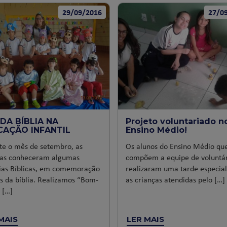
29/09/2016
27/0
DA BÍBLIA NA
Projeto voluntariado n
CAÇÃO INFANTIL
Ensino Médio!
te o mês de setembro, as
Os alunos do Ensino Médio qu
ças conheceram algumas
compõem a equipe de voluntár
rias Bíblicas, em comemoração
realizaram uma tarde especial
s da bíblia. Realizamos “Bom-
as crianças atendidas pelo […]
 […]
MAIS
LER MAIS