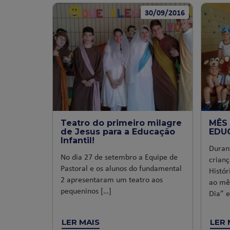
30/09/2016
Teatro do primeiro milagre
MÊS 
de Jesus para a Educação
EDU
Infantil!
Duran
No dia 27 de setembro a Equipe de
crian
Pastoral e os alunos do fundamental
Histó
2 apresentaram um teatro aos
ao mê
pequeninos […]
Dia” e
LER MAIS
LER 