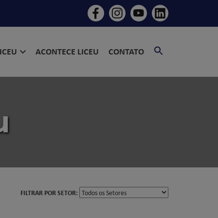
SEARCH
LICEU
ACONTECE LICEU
CONTATO
FOR:
SEARCH BU
u
FILTRAR POR SETOR: