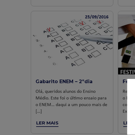
25/09/2016
Gabarito ENEM – 2ºdia
Fest
Olá, queridos alunos do Ensino
Realiz
Médio. Este foi o último ensaio para
o Fest
o ENEM… daqui a um pouco mais de
com a 
[…]
Extrac
LER MAIS
LER 