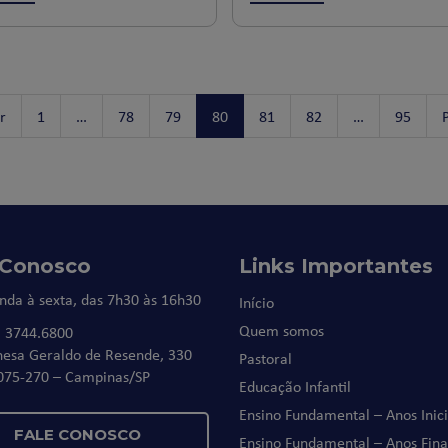
r
1
…
78
79
80
81
82
…
95
 Conosco
Links Importantes
nda à sexta, das 7h30 às 16h30
Início
Quem somos
) 3744.6800
nesa Geraldo de Resende, 330
Pastoral
075-270 – Campinas/SP
Educação Infantil
Ensino Fundamental – Anos Inici
FALE CONOSCO
Ensino Fundamental – Anos Fina