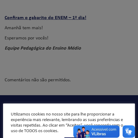
Confiram o gabarito do ENEM – 1º dia!
Amanhã tem mais!
Esperamos por vocês!
Equipe Pedagógica do Ensino Médio
Comentários não são permitidos.
Qualidade de ensino, organização pedagógica e formação
Utilizamos cookies no nosso site para lhe proporcionar a
integral da criança/jovem, sempre norteado pelos valores
experiência mais relevante, lembrando as suas preferências e
da ética e da moral, buscando formar “bons cristãos e
visitas repetidas. Ao clicar em “Aceitar”, você concorda com o
honestos cidadãos”.
uso de TODOS os cookies.