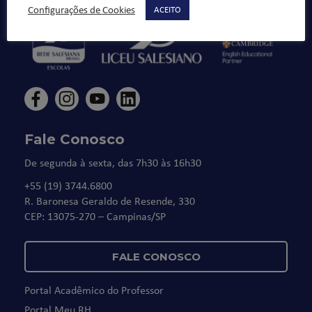
Configurações de Cookies
ACEITO
Fale Conosco
De segunda à sexta, das 7h30 às 16h30
+55 (19) 3744.6800
R. Baronesa Geraldo de Resende, 330
CEP: 13075-270 – Campinas/SP
FALE CONOSCO
Portal Acadêmico do Professor
Portal Meu RH