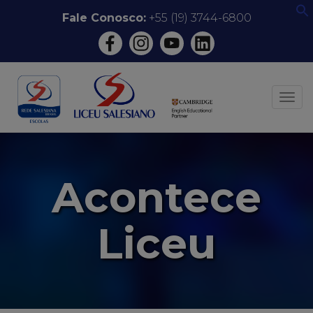
Pular
Fale Conosco:
+55 (19) 3744-6800
f
para
o
conteúdo
ALT
Acontece
Liceu