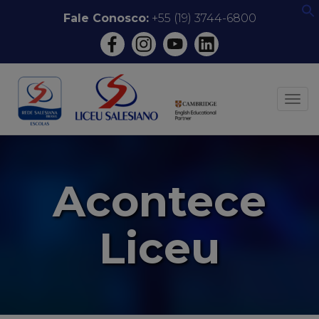
Pular
Fale Conosco:
+55 (19) 3744-6800
f
para
o
conteúdo
ALT
Acontece
Liceu