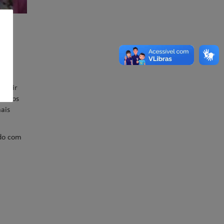
partir
alunos
ais
ado com