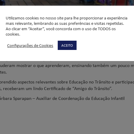
RE EDUCAÇÃO NO
Utilizamos cookies no nosso site para lhe proporcionar a experiência
mais relevante, lembrando as suas preferências e visitas repetidas.
Ao clicar em “Aceitar”, você concorda com o uso de TODOS os
cookies.
Configurações de Cookies
ACEITO
ação infantil vivenciaram atividades sobre Educação no Trânsito. A 
om placas de trânsito que podemos verificar nas ruas da cidade e os 
 Puderam mostrar o que aprenderam, ensinando também um pouco m
tes.
aprendido aspectos relevantes sobre Educação no Trânsito e particip
s, receberam um lindo Certificado de “Amigo do Trânsito”.
Bárbara Sparapan – Auxiliar de Coordenação da Educação Infantil