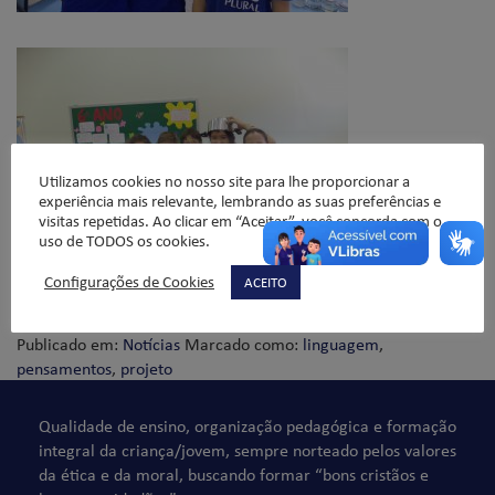
Utilizamos cookies no nosso site para lhe proporcionar a
experiência mais relevante, lembrando as suas preferências e
visitas repetidas. Ao clicar em “Aceitar”, você concorda com o
uso de TODOS os cookies.
Configurações de Cookies
ACEITO
Publicado em:
Notícias
Marcado como:
linguagem
,
pensamentos
,
projeto
Qualidade de ensino, organização pedagógica e formação
integral da criança/jovem, sempre norteado pelos valores
da ética e da moral, buscando formar “bons cristãos e