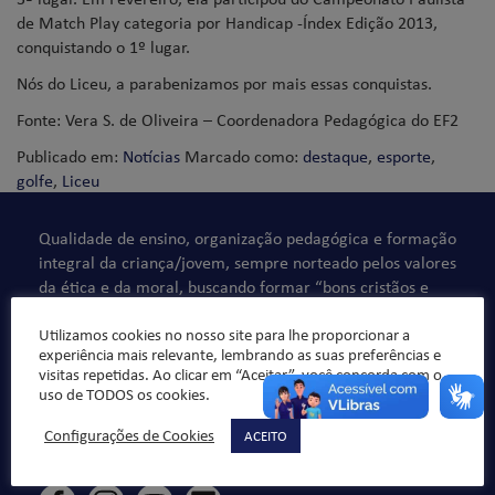
de Match Play categoria por Handicap -Índex Edição 2013,
conquistando o 1º lugar.
Nós do Liceu, a parabenizamos por mais essas conquistas.
Fonte: Vera S. de Oliveira – Coordenadora Pedagógica do EF2
Publicado em:
Notícias
Marcado como:
destaque
,
esporte
,
golfe
,
Liceu
Qualidade de ensino, organização pedagógica e formação
integral da criança/jovem, sempre norteado pelos valores
da ética e da moral, buscando formar “bons cristãos e
honestos cidadãos”.
Utilizamos cookies no nosso site para lhe proporcionar a
experiência mais relevante, lembrando as suas preferências e
visitas repetidas. Ao clicar em “Aceitar”, você concorda com o
uso de TODOS os cookies.
Configurações de Cookies
ACEITO