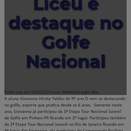
Liceu é
destaque no
Golfe
Nacional
Publicado em
06/02/2014
por
Administração Site
.
A aluna Giovanna Hirata Yabiku do 9º ano D vem se destacando
no golfe, esporte que pratica desde os 6 anos. Somente neste
ano, Giovanna já participou da 1ª Etapa Tour Nacional Juvenil
de Golfe em Pinhais-PR ficando em 2º lugar. Participou também
da 2ª Etapa Tour Nacional Juvenil no Rio de Janeiro ficando em
3º lugar. Em Fevereiro, ela participou do Campeonato Paulista