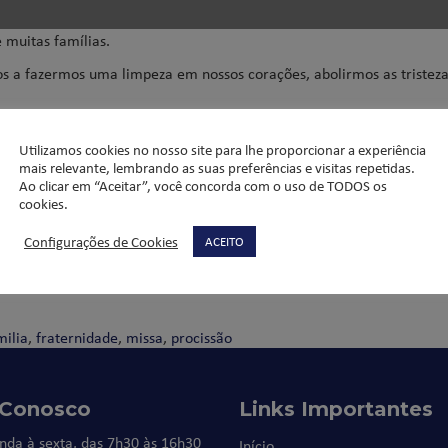
 muitas famílias.
os a fazermos uma limpeza em nossos corações, abolirmos as tristez
 ofertório e também da leitura de um texto explicativo sobre a Camp
ema da Campanha. A celebração foi muito bonita e antecipamos o con
Utilizamos cookies no nosso site para lhe proporcionar a experiência
mais relevante, lembrando as suas preferências e visitas repetidas.
Ao clicar em “Aceitar”, você concorda com o uso de TODOS os
cookies.
Configurações de Cookies
ACEITO
milia
,
fraternidade
,
missa
,
procissão
 Conosco
Links Importantes
nda à sexta, das 7h30 às 16h30
Início