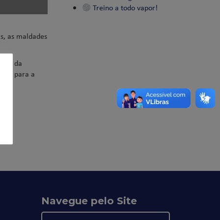
Treino a todo vapor!
as, as maldades
anha da
vite para a
Navegue pelo Site