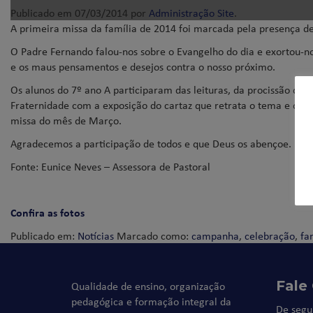
Publicado em
07/03/2014
por
Administração Site
.
A primeira missa da família de 2014 foi marcada pela presença de
O Padre Fernando falou-nos sobre o Evangelho do dia e exortou-n
e os maus pensamentos e desejos contra o nosso próximo.
Os alunos do 7º ano A participaram das leituras, da procissão do
Fraternidade com a exposição do cartaz que retrata o tema e o l
missa do mês de Março.
Agradecemos a participação de todos e que Deus os abençoe.
Fonte: Eunice Neves – Assessora de Pastoral
Confira as fotos
Publicado em:
Notícias
Marcado como:
campanha
,
celebração
,
fa
Fale
Qualidade de ensino, organização
pedagógica e formação integral da
De segu