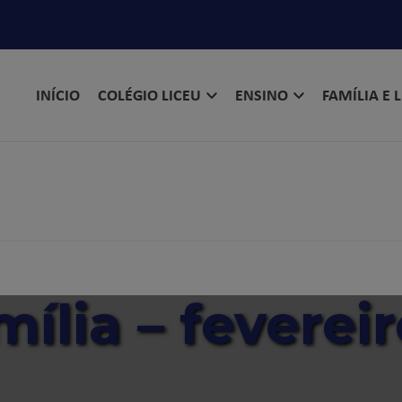
INÍCIO
COLÉGIO LICEU
ENSINO
FAMÍLIA E 
ília – feverei