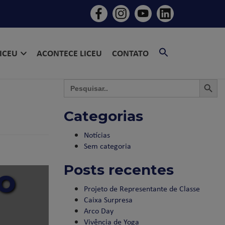
SEARCH
LICEU
ACONTECE LICEU
CONTATO
FOR:
SEARCH BU
SEAR
Search
for:
Categorias
Notícias
Sem categoria
Posts recentes
ro
Projeto de Representante de Classe
Caixa Surpresa
Arco Day
Vivência de Yoga