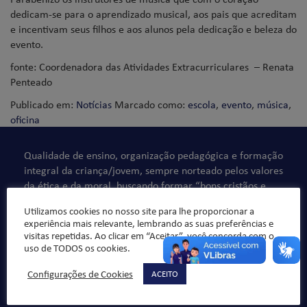
dedicam-se para o aprendizado musical, aos pais que acreditam
e incentivam seus filhos e aos alunos pela dedicação e beleza do
evento.
fonte: Coordenadora das Atividades Extracurriculares – Renata
Penteado
Publicado em:
Notícias
Marcado como:
escola
,
evento
,
música
,
oficina
Qualidade de ensino, organização pedagógica e formação
integral da criança/jovem, sempre norteado pelos valores
da ética e da moral, buscando formar “bons cristãos e
honestos cidadãos”.
Utilizamos cookies no nosso site para lhe proporcionar a
experiência mais relevante, lembrando as suas preferências e
visitas repetidas. Ao clicar em “Aceitar”, você concorda com o
uso de TODOS os cookies.
Configurações de Cookies
ACEITO