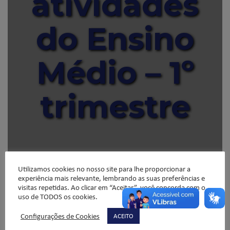
atividades
do Ensino
Médio – 1º
trimestre
Publicado em
18/02/2014
por
Administração Site
.
Utilizamos cookies no nosso site para lhe proporcionar a
Confira o calendário das atividades previstas para o 1º
experiência mais relevante, lembrando as suas preferências e
trimestre, bem como o calendário anual de simulados, do
visitas repetidas. Ao clicar em “Aceitar”, você concorda com o
Ensino Médio (
Comunicado 10/2014
– entregue hoje aos
uso de TODOS os cookies.
alunos, em sala de aula).
Configurações de Cookies
ACEITO
Calendário de atividades e simulados