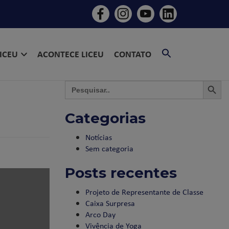
SEARCH
LICEU
ACONTECE LICEU
CONTATO
FOR:
SEARCH BU
SEAR
Search
for:
Categorias
Notícias
Sem categoria
Posts recentes
Projeto de Representante de Classe
Caixa Surpresa
Arco Day
Vivência de Yoga