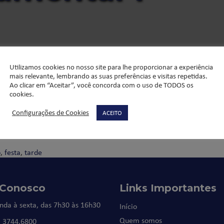
o e fevereiro.
Utilizamos cookies no nosso site para lhe proporcionar a experiência
ersariantes, cantando um parabéns diferente.
mais relevante, lembrando as suas preferências e visitas repetidas.
Ao clicar em “Aceitar”, você concorda com o uso de TODOS os
ano de vida!
cookies.
Configurações de Cookies
ACEITO
o
,
festa
,
tarde
 Conosco
Links Importantes
nda à sexta, das 7h30 às 16h30
Início
Quem somos
) 3744.6800