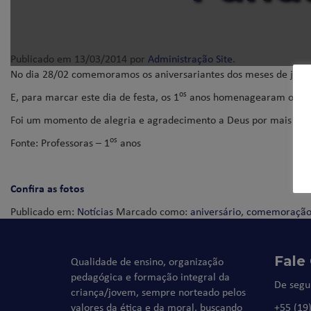
Publicado em
13/03/2014
por
Administração Site
.
No dia 28/02 comemoramos os aniversariantes dos meses de janeir
os
E, para marcar este dia de festa, os 1
anos homenagearam os aniv
Foi um momento de alegria e agradecimento a Deus por mais um 
os
Fonte: Professoras – 1
anos
Confira as fotos
Publicado em:
Notícias
Marcado como:
aniversário
,
comemoraçã
Fale
Qualidade de ensino, organização
pedagógica e formação integral da
De segu
criança/jovem, sempre norteado pelos
valores da ética e da moral, buscando
+55 (19