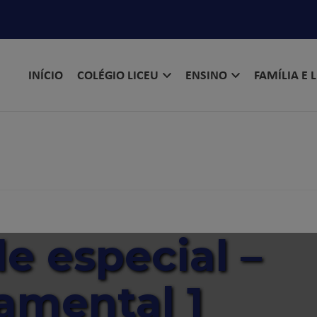
INÍCIO
COLÉGIO LICEU
ENSINO
FAMÍLIA E 
e especial –
amental 1