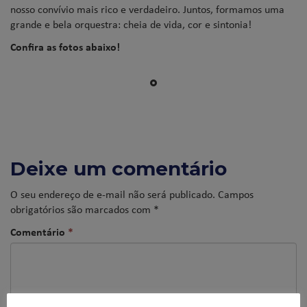
nosso convívio mais rico e verdadeiro. Juntos, formamos uma
grande e bela orquestra: cheia de vida, cor e sintonia!
Confira as fotos abaixo!
Deixe um comentário
O seu endereço de e-mail não será publicado.
Campos
obrigatórios são marcados com
*
Comentário
*