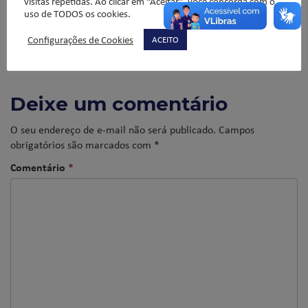
visitas repetidas. Ao clicar em “Aceitar”, você concorda com o
uso de TODOS os cookies.
Configurações de Cookies
ACEITO
Deixe um comentário
O seu endereço de e-mail não será publicado.
Campos
obrigatórios são marcados com
*
Comentário
*