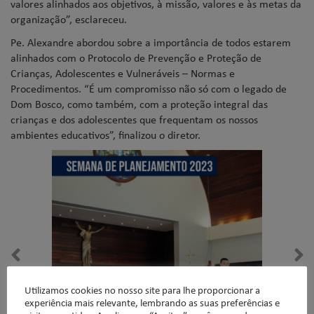
valores alinhados aos objetivos, à missão, valores e às metas da
organização”, esclareceu.
Pe. Alexandre abordou sobre a importância de todos estarem
alinhados com o Protocolo de Prevenção e Proteção de
Crianças, Adolescentes e Vulneráveis – Normas e
Procedimentos. “É um compromisso não só com o legado de
Dom Bosco, como também, com a proteção integral das
crianças e dos adolescentes que frequentam os nossos
ambientes educativos”, finalizou o diretor.
Utilizamos cookies no nosso site para lhe proporcionar a
experiência mais relevante, lembrando as suas preferências e