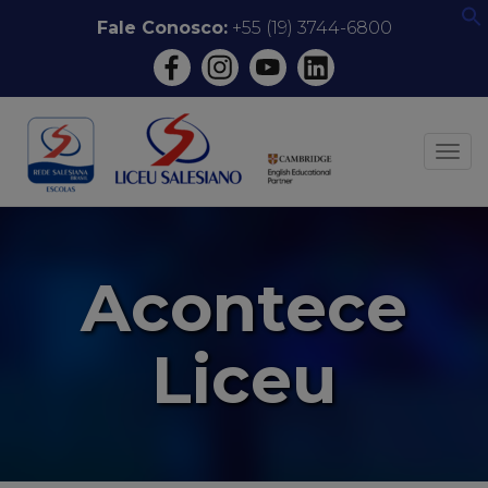
Pular
Fale Conosco:
+55 (19) 3744-6800
f
para
o
conteúdo
ALT
Acontece
Liceu