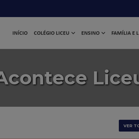
INÍCIO
COLÉGIO LICEU
ENSINO
FAMÍLIA E 
Acontece Lice
VER T