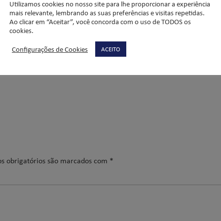
Utilizamos cookies no nosso site para lhe proporcionar a experiência
?” Com certeza, tudo seria cheia de amor.
mais relevante, lembrando as suas preferências e visitas repetidas.
Ao clicar em “Aceitar”, você concorda com o uso de TODOS os
cookies.
Configurações de Cookies
ACEITO
s obrigatórios são marcados com
*