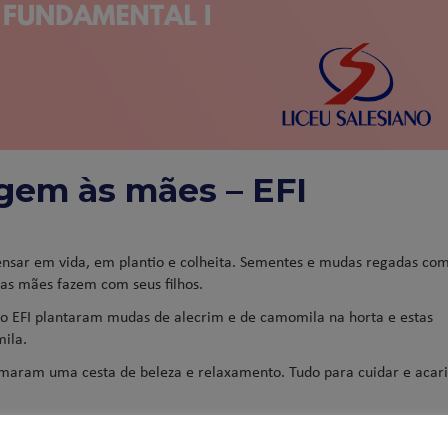
em às mães – EFI
pensar em vida, em plantio e colheita. Sementes e mudas regadas co
as mães fazem com seus filhos.
) do EFI plantaram mudas de alecrim e de camomila na horta e estas
ila.
rmaram uma cesta de beleza e relaxamento. Tudo para cuidar e acar
reito à sala de massagem, salão de beleza e chá literário…