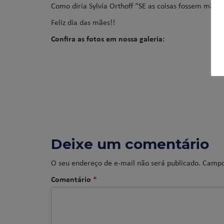
Como diria Sylvia Orthoff “SE as coisas fossem mães
Feliz dia das mães!!
Confira as fotos em nossa galeria:
Deixe um comentário
O seu endereço de e-mail não será publicado.
Campo
Comentário
*