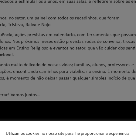
idados a estimular os alunos, em suas salas, a refletirem sobre as e
mos, no setor, um painel com todos os recadinhos, que foram
ia, Tristeza, Raiva e Nojo.
quência, ações previstas em calendário, com ferramentas que possam
unos. Nos próximos meses estão previstas rodas de conversa, trocas
icas em Ensino Religioso e eventos no setor, que vão cuidar dos sent
cional.
o muito delicado de nossas vidas; famílias, alunos, professores e
rações, encontrando caminhos para viabilizar o ensino. É momento de
, é momento de não deixar passar qualquer simples indício de que
uperar! Vamos juntos…
Utilizamos cookies no nosso site para lhe proporcionar a experiência