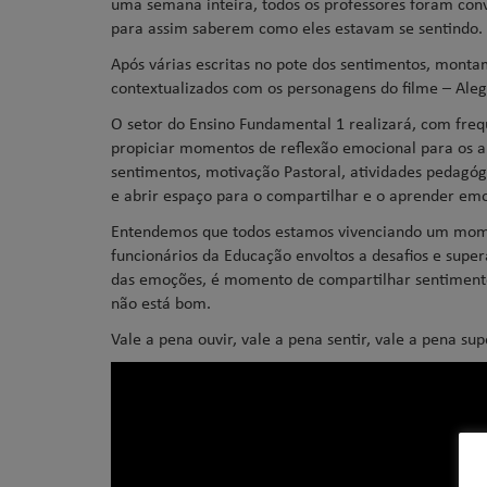
uma semana inteira, todos os professores foram conv
para assim saberem como eles estavam se sentindo.
Após várias escritas no pote dos sentimentos, monta
contextualizados com os personagens do filme – Alegr
O setor do Ensino Fundamental 1 realizará, com fre
propiciar momentos de reflexão emocional para os al
sentimentos, motivação Pastoral, atividades pedagóg
e abrir espaço para o compartilhar e o aprender emo
Entendemos que todos estamos vivenciando um moment
funcionários da Educação envoltos a desafios e supe
das emoções, é momento de compartilhar sentimentos
não está bom.
Vale a pena ouvir, vale a pena sentir, vale a pena s