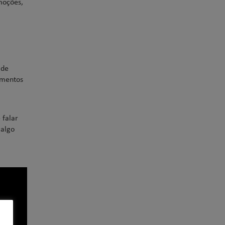
moções,
 de
imentos
 falar
 algo