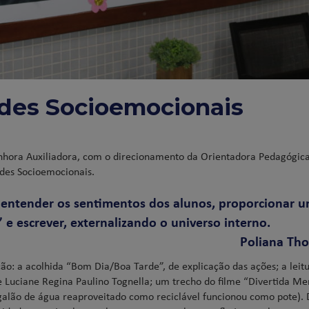
des Socioemocionais
enhora Auxiliadora, com o direcionamento da Orientadora Pedagógic
des Socioemocionais.
u entender os sentimentos dos alunos, proporcionar 
 e escrever, externalizando o universo interno.
Poliana Th
ão: a acolhida “Bom Dia/Boa Tarde”, de explicação das ações; a leit
e Luciane Regina Paulino Tognella; um trecho do filme “Divertida Me
 galão de água reaproveitado como reciclável funcionou como pote).