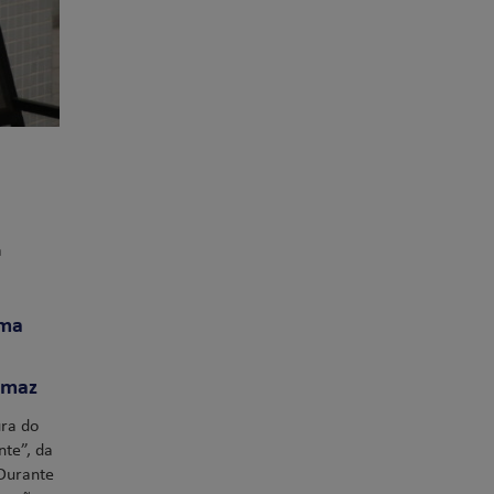
a
uma
omaz
ura do
nte”, da
 Durante