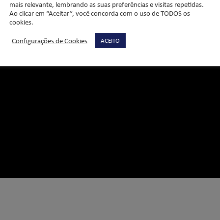
mais relevante, lembrando as suas preferências e visitas repetidas.
Ao clicar em “Aceitar”, você concorda com o uso de TODOS os
cookies.
Configurações de Cookies
ACEITO