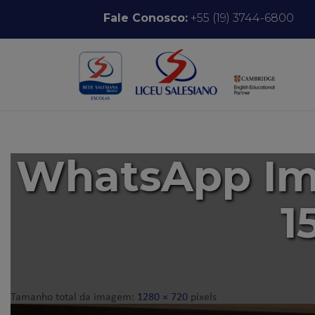
Pular para o conteúdo
Fale Conosco:
+55 (19) 3744-6800
WhatsApp Ima
1
Tamanho total da imagem:
1280
×
720
pixels