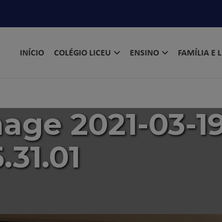
INÍCIO
COLÉGIO LICEU
ENSINO
FAMÍLIA E 
ge 2021-03-19
5.31.01