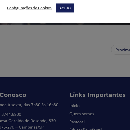
Configurações de Cookies
ACEITO
Próxim
 Conosco
Links Importantes
nda à sexta, das 7h30 às 16h30
Início
Quem somos
) 3744.6800
nesa Geraldo de Resende, 330
Pastoral
075-270 – Campinas/SP
Educação Infantil