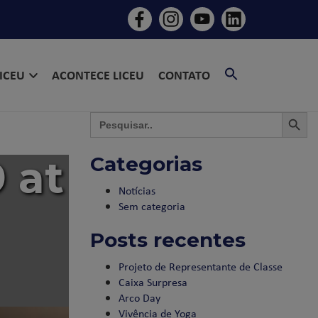
SEARCH
LICEU
ACONTECE LICEU
CONTATO
FOR:
SEARCH BU
SEAR
Search
for:
 at
Categorias
Notícias
Sem categoria
Posts recentes
Projeto de Representante de Classe
Caixa Surpresa
Arco Day
Vivência de Yoga