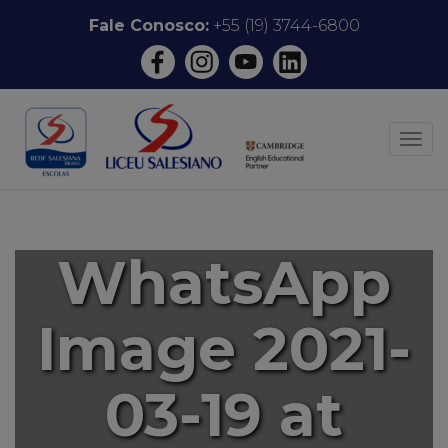
Pular
Fale Conosco:
+55 (19) 3744-6800
para
o
conteúdo
ALT
WhatsApp
Image 2021-
03-19 at