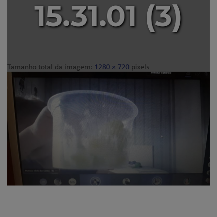
15.31.01 (3)
Tamanho total da imagem:
1280
×
720
pixels