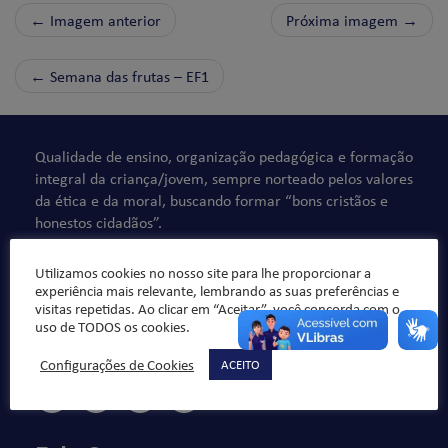
← Imagem anterior
Próxima imagem →
←
Semana das frutas – EF1
Qualidade de ensino, organização pedagógica e formação
integral da criança/jovem, sempre norteado pelos valores
da ética e da moral, buscando formar “bons cristãos e
honestos cidadãos”.
Utilizamos cookies no nosso site para lhe proporcionar a
experiência mais relevante, lembrando as suas preferências e
visitas repetidas. Ao clicar em “Aceitar”, você concorda com o
uso de TODOS os cookies.
Configurações de Cookies
ACEITO