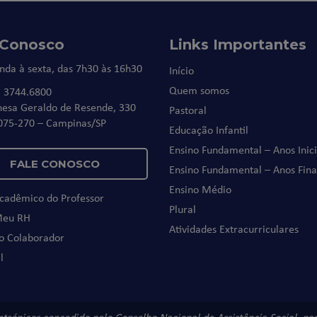
 Conosco
Links Importantes
nda à sexta, das 7h30 às 16h30
Início
Quem somos
) 3744.6800
nesa Geraldo de Resende, 330
Pastoral
075-270 – Campinas/SP
Educação Infantil
Ensino Fundamental – Anos Inici
FALE CONOSCO
Ensino Fundamental – Anos Fina
Ensino Médio
Acadêmico do Professor
Plural
Meu RH
Atividades Extracurriculares
do Colaborador
l
antrópicos concedido pelo Conselho Nacional de Assistência Social, p