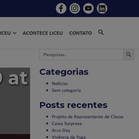
SEARCH
LICEU
ACONTECE LICEU
CONTATO
FOR:
SEARCH BU
SEAR
Search
for:
 at
Categorias
Notícias
Sem categoria
Posts recentes
Projeto de Representante de Classe
Caixa Surpresa
Arco Day
Vivência de Yoga