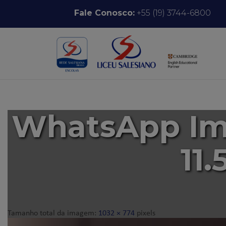
Pular para o conteúdo
Fale Conosco:
+55 (19) 3744-6800
WhatsApp Ima
11.
Tamanho total da imagem:
1032
×
774
pixels