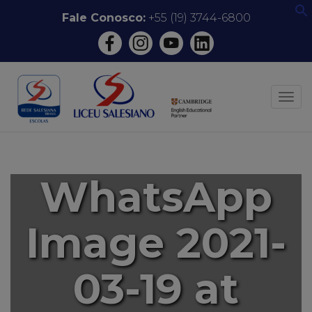
Pular
Fale Conosco:
+55 (19) 3744-6800
f
para
o
conteúdo
ALT
WhatsApp
Image 2021-
03-19 at