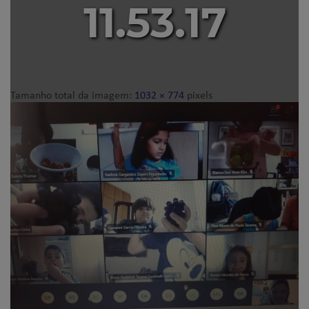
11.53.17
Tamanho total da imagem:
1032
×
774
pixels