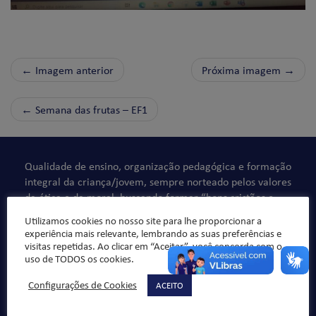
← Imagem anterior
Próxima imagem →
←
Semana das frutas – EF1
Qualidade de ensino, organização pedagógica e formação
integral da criança/jovem, sempre norteado pelos valores
da ética e da moral, buscando formar “bons cristãos e
honestos cidadãos”.
Utilizamos cookies no nosso site para lhe proporcionar a
experiência mais relevante, lembrando as suas preferências e
visitas repetidas. Ao clicar em “Aceitar”, você concorda com o
uso de TODOS os cookies.
Configurações de Cookies
ACEITO