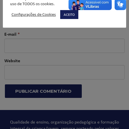
uso de TODOS os cookies.
Nome
*
Configurações de Cookies
ACEITO
E-mail
*
Website
Qualidade de ensino, organização pedagógica e formação
integral da criança/jovem, sempre norteado pelos valores