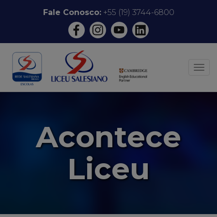
Pular
Fale Conosco:
+55 (19) 3744-6800
para
o
conteúdo
ALT
Acontece
Liceu