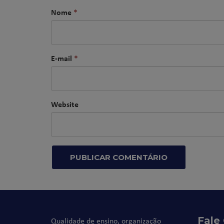
Nome
*
E-mail
*
Website
Fale
Qualidade de ensino, organização