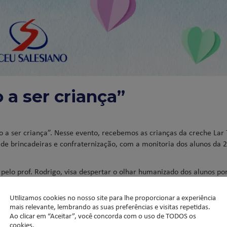
a ser criança”
o a ser criança”. Nesse evento, recebemos as crianças da creche Lar
e brincadeiras e confraternização, com a monitoria dos alunos da 2
 pelo prof. Rodrigo, visa despertar o olhar humanizado dos alunos po
entre eles.
Utilizamos cookies no nosso site para lhe proporcionar a experiência
mais relevante, lembrando as suas preferências e visitas repetidas.
Ao clicar em “Aceitar”, você concorda com o uso de TODOS os
cookies.