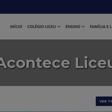
INÍCIO
COLÉGIO LICEU
ENSINO
FAMÍLIA E 
Acontece Lice
VER T