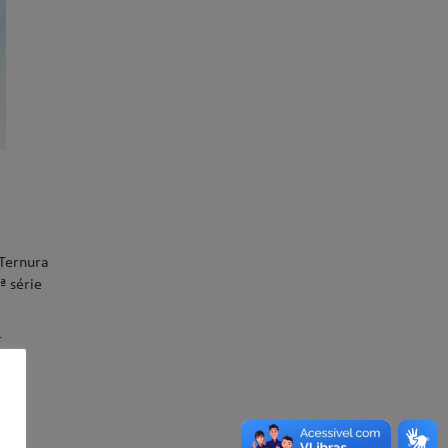
 Ternura
ª série
r