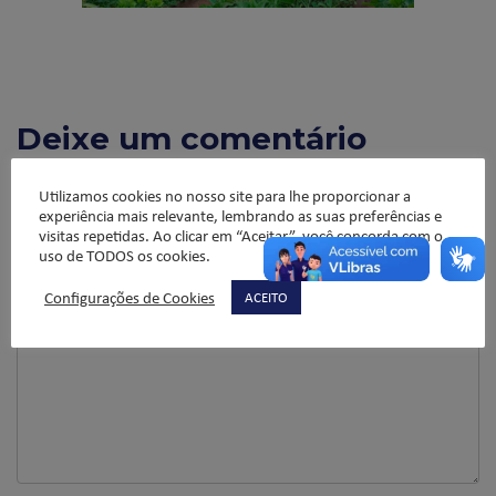
Deixe um comentário
O seu endereço de e-mail não será publicado.
Campos
Utilizamos cookies no nosso site para lhe proporcionar a
obrigatórios são marcados com
*
experiência mais relevante, lembrando as suas preferências e
visitas repetidas. Ao clicar em “Aceitar”, você concorda com o
Comentário
*
uso de TODOS os cookies.
Configurações de Cookies
ACEITO