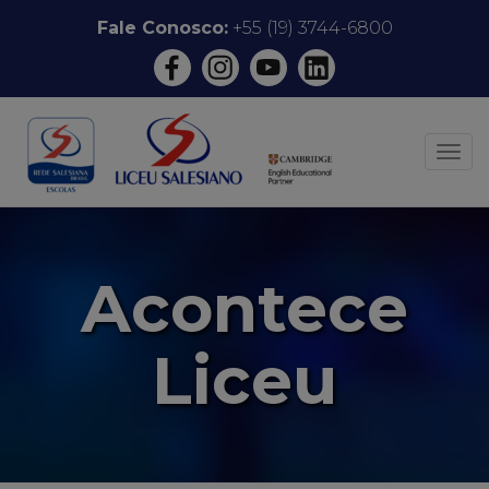
Pular
Fale Conosco:
+55 (19) 3744-6800
para
o
conteúdo
ALT
Acontece
Liceu