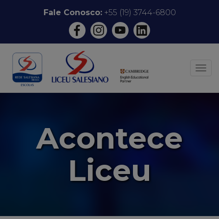
Pular
Fale Conosco:
+55 (19) 3744-6800
para
o
conteúdo
ALT
Acontece
Liceu