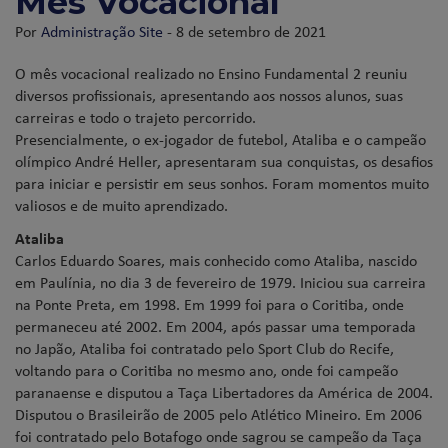
Mês Vocacional
Por
Administração Site
- 8 de setembro de 2021
O mês vocacional realizado no Ensino Fundamental 2 reuniu
diversos profissionais, apresentando aos nossos alunos, suas
carreiras e todo o trajeto percorrido.
Presencialmente, o ex-jogador de futebol, Ataliba e o campeão
olímpico André Heller, apresentaram sua conquistas, os desafios
para iniciar e persistir em seus sonhos. Foram momentos muito
valiosos e de muito aprendizado.
Ataliba
Carlos Eduardo Soares, mais conhecido como Ataliba, nascido
em Paulínia, no dia 3 de fevereiro de 1979. Iniciou sua carreira
na Ponte Preta, em 1998. Em 1999 foi para o Coritiba, onde
permaneceu até 2002. Em 2004, após passar uma temporada
no Japão, Ataliba foi contratado pelo Sport Club do Recife,
voltando para o Coritiba no mesmo ano, onde foi campeão
paranaense e disputou a Taça Libertadores da América de 2004.
Disputou o Brasileirão de 2005 pelo Atlético Mineiro. Em 2006
foi contratado pelo Botafogo onde sagrou se campeão da Taça