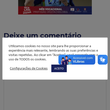
Deixe um comentário
O seu endereço de e-mail não será publicado.
Campos
Utilizamos cookies no nosso site para lhe proporcionar a
obrigatórios são marcados com
*
experiência mais relevante, lembrando as suas preferências e
visitas repetidas. Ao clicar em “Aceitar”, você concorda com o
Comentário
*
uso de TODOS os cookies.
Configurações de Cookies
ACEITO