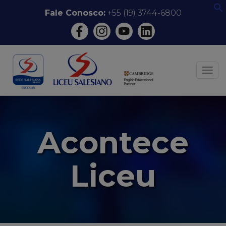
Pular
Fale Conosco:
+55 (19) 3744-6800
f
para
o
conteúdo
ALT
Acontece
Liceu