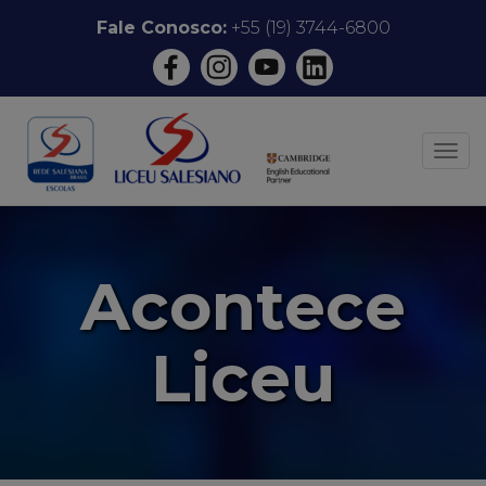
Pular
Fale Conosco:
+55 (19) 3744-6800
para
o
conteúdo
ALT
Acontece
Liceu