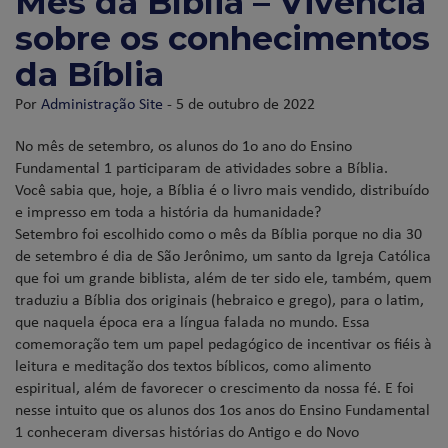
Mês da Bíblia – Vivência
sobre os conhecimentos
da Bíblia
Por
Administração Site
- 5 de outubro de 2022
No mês de setembro, os alunos do 1o ano do Ensino
Fundamental 1 participaram de atividades sobre a Bíblia.
Você sabia que, hoje, a Bíblia é o livro mais vendido, distribuído
e impresso em toda a história da humanidade?
Setembro foi escolhido como o mês da Bíblia porque no dia 30
de setembro é dia de São Jerônimo, um santo da Igreja Católica
que foi um grande biblista, além de ter sido ele, também, quem
traduziu a Bíblia dos originais (hebraico e grego), para o latim,
que naq
uela época era a língua falada no mundo. Essa
comemoração tem um papel pedagógico de incentivar os fiéis à
leitura e meditação dos textos bíblicos, como alimento
espiritual, além de favorecer o crescimento da nossa fé. E foi
nesse intuito que os alunos dos 1os anos do Ensino Fundamental
1 conheceram diversas histórias do Antigo e do Novo