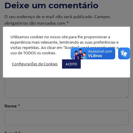
Deixe um comentário
O seu endereço de e-mail não será publicado.
Campos
obrigatórios são marcados com
*
Comentário
*
Utilizamos cookies no nosso site para lhe proporcionar a
experiência mais relevante, lembrando as suas preferências e
visitas repetidas. Ao clicar em “Aceitar”, você concorda com o
uso de TODOS os cookies.
Configurações de Cookies
ACEITO
Nome
*
E-mail
*