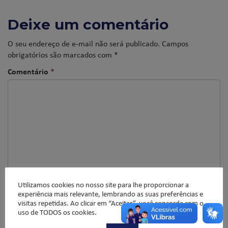
Deixe um comentário
O seu endereço de e-mail não será publicado.
Campos
obrigatórios são marcados com
*
Comentário
*
Utilizamos cookies no nosso site para lhe proporcionar a
experiência mais relevante, lembrando as suas preferências e
Nome
*
visitas repetidas. Ao clicar em “Aceitar”, você concorda com o
uso de TODOS os cookies.