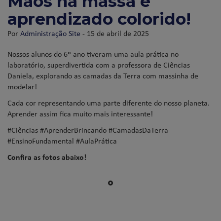
Mãos na massa e
aprendizado colorido!
Por
Administração Site
- 15 de abril de 2025
Nossos alunos do 6º ano tiveram uma aula prática no
laboratório, superdivertida com a professora de Ciências
Daniela, explorando as camadas da Terra com massinha de
modelar!
Cada cor representando uma parte diferente do nosso planeta.
Aprender assim fica muito mais interessante!
#Ciências #AprenderBrincando #CamadasDaTerra
#EnsinoFundamental #AulaPrática
Confira as fotos abaixo!