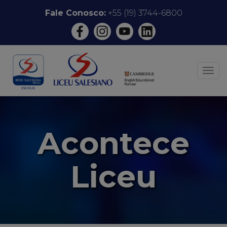
Pular
Fale Conosco:
+55 (19) 3744-6800
para
o
conteúdo
ALT
Acontece
Liceu